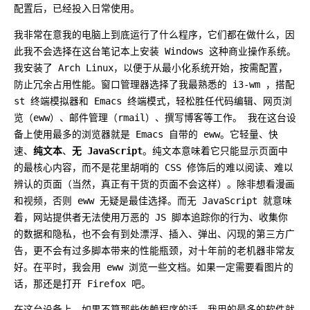
配置后，已经投入日常使用。
我非常在意我的电脑上到底运行了什么程序，它们都在做什么，因
此我不会选择在这台笔记本上安装 Windows 这种商业操作系统。
我安装了 Arch Linux，以便于从最小化系统开始，按需配置，
防止冗余占用性能。窗口管理器选择了我最熟悉的 i3-wm ，搭配
st 终端模拟器和 Emacs 终端模式，轻松胜任代码编辑、网页浏
览（eww）、邮件管理（rmail）、撰写博客等工作。 我在这台设
备上使用最多的浏览器就是 Emacs 自带的 eww。它轻量、快
速、
纯文本
、
无 JavaScript
。纯文本意味着它只能显示页面中
的最核心内容，而不是花里胡哨的 CSS 修饰后的难以阅读、难以
辨认的页面（当然，真正有干货的页面不会这样）。除非想看漫画
和视频，否则 eww 无疑是最佳选择。而无 JavaScript 就意味
着，网站提供者无法使用万恶的 JS 脚本追踪你的行为、收集你
的数据和隐私，也不会有到处漂浮、插入、弹出、闪现的第三方广
告，更不会有过多脚本带来的性能瓶颈，对十年前的老机器非常友
好。在平时，我会用 eww 浏览一些文档。如果一定需要看图片的
话，那还是打开 Firefox 吧。
在这台设备上，如果不算那些依赖程序的话，我用的最多的软件就