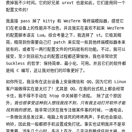
费掉我不少时间。它的好兄弟 urxvt 也是如此，它们是用同一个
配置文件的！
我直接 pass 掉了 kitty 和 WezTerm 等终端模拟器，感觉它
们在老设备上的性能并不出色，并且我实在喜欢不起来 WezTerm
的配置脚本语言 Lua。综合考量之下，我选择了 st。它极其精
简，精简到你需要自己打 patch 来实现一些其他终端模拟器本来
就有的，或者写一两行配置文件的代码就有的功能。不过，我可以
接受，至少到目前为止的配置过程都还算愉快，我也非常欣赏
Suckless 的哲学：保持简单、最小化、可用。并且它们的软件都
是纯 C 编写，这让我对他们的印象更好了。
如你所见，我没有在这台设备上安装微信和 QQ，因为它的 Linux
客户端做得实在是太烂了！尤其是 QQ，在我的台式机上都会经常
卡住，我不得不手动在 htop 中关掉那个进程。 除了这个原因
外，
我也很享受这种别人想找我找不到，只有我主动打开软件才能
找到我的感觉
。我非常讨厌在我专注做某件事的时候，一通电话，
一条微信消息发过来，电脑上有该死的咚咚两声，手机也会振动、
响铃，因此我一般都把手机设置成免打扰。事实也证明我并不是非
常重要，消失几个小时，多达上百次，几乎没有酿成任何大祸，也