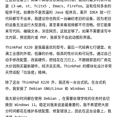
是 i3-wm, st, fcitx5 , Emacs, Firefox。没有任何多余的
程序干扰。如果你不是苦逼的 Java 程序员，离开 IDEA 就一行
代码都写不出来，我建议你也购买一台
破烂
老旧的设备，因为老旧
的设备无法运行大型游戏，甚至拿来看视频都不尽流畅。但它能拿
来写代码、编辑文本，浏览网页，这就足够了。如果不需要读写中
文内容，预览图片或 PDF，我甚至不会启动图形界面。
ThinkPad X220 是我最喜欢的型号，最后一代经典七行键盘，充
满工业感的外观，低廉的价格，极高的性价比和可玩性。通过自己
动手修改配置、改装硬件，把钱花在刀刃上，不跟随邪恶的厂商花
大价钱购买最新硬件，经济且实用。ThinkPad 的模块化设计非常
天然适配「垃圾佬」精神。
除了这台 ThinkPad X220 外，我还有一台台式机。在台式机
中，我安装了 Debian GNU/Linux 和 Windows 11。
我大部分时间都在使用 Debian ，在需要处理学校的任务时会切
换到 Windows 11。稳定对我来说是最重要的，我不希望把大部
分时间都花在维护系统配置、修复错误上，因此在这台设备上，我