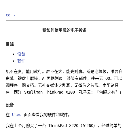
cd ~
我如何使用我的电子设备
目錄
设备
软件
机不在贵，能用就行。屏不在大，能亮则赢。斯是老垃圾，唯吾自
由馨。键盘上磨损，A 面俩划痕。谈笑有邮件，往来无 QQ。可以
调程序，阅文档。无社交媒体之乱耳，无微信之劳形。南阳诸葛
庐，西洋 Stallman ThinkPad X200，孔子云：「何陋之有？」
设备
在
Uses
页面查看我的硬件和软件。
我在上个月购买了一台 ThinkPad X220（￥260），经过简单的