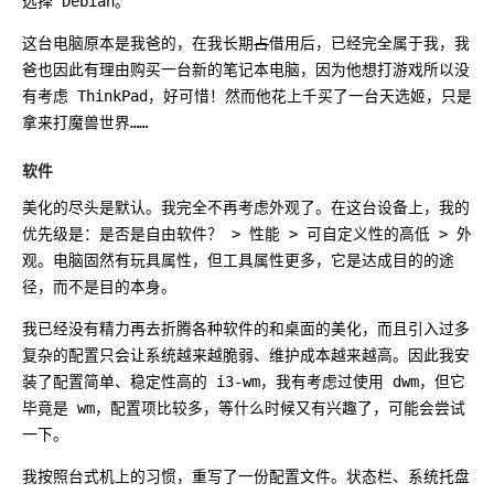
选择 Debian。
这台电脑原本是我爸的，在我长期
占
借用后，已经完全属于我，我
爸也因此有理由购买一台新的笔记本电脑，因为他想打游戏所以没
有考虑 ThinkPad，好可惜！然而他花上千买了一台天选姬，只是
拿来打魔兽世界……
软件
美化的尽头是默认。我完全不再考虑外观了。在这台设备上，我的
优先级是：是否是自由软件？ > 性能 > 可自定义性的高低 > 外
观。电脑固然有玩具属性，但工具属性更多，它是达成目的的途
径，而不是目的本身。
我已经没有精力再去折腾各种软件的和桌面的美化，而且引入过多
复杂的配置只会让系统越来越脆弱、维护成本越来越高。因此我安
装了配置简单、稳定性高的 i3-wm，我有考虑过使用 dwm，但它
毕竟是 wm，配置项比较多，等什么时候又有兴趣了，可能会尝试
一下。
我按照台式机上的习惯，重写了一份配置文件。状态栏、系统托盘