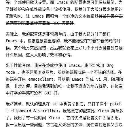
等，全部使用默认设置。而 Emacs 的配置也尽可能保持精简，为
了好维护和在低性能设备上流畅使用，我裁剪了大部分很少使用的
配置和包，让 Emacs 回归为一个纯净的文本编辑器
兼邮件客户端
兼网页浏览器兼计算器兼 RSS 阅读器
。
实际上，我的配置还是非常简单的，由于我大部分时间都在
Emacs 中，稳定性是最重要的，我不能接受在写着写着代码的时
候，某个地方突然报错，然后我就要花上好几个小时去排查到底是
什么原因，这大大影响了效率和心情。
出于性能考虑，我只在终端中使用 Emacs。我不经常用 Org-
mode ，也不经常浏览图片，所以终端模式是一个不错的选择。在
终端中开启 emacsclient，可以把 Emacs 当成 vi 用，随用随
退，非常方便。目前我遇到的唯一让我不适应的地方就是，在终端
中打字的手感可没有 GUI 好。
我将简单、默认的理念在 st 中也贯彻到底，只打了两个 patch
: clipboard & scrollbar。我感觉它的配置比 Xterm 简单多
了，我用了有一段时间 Xterm ，它的优点是配置文件即插即用，
但一旦出现一些问题，它古老又死板的字体、属性查找逻辑又会浪