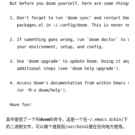
But before you doom yourself, here are some things y
1. Don't forget to run 'doom sync' and restart Emacs
   packages.el in ~/.config/doom. This is never nece
2. If something goes wrong, run `doom doctor` to dia
   your environment, setup, and config.

3. Use 'doom upgrade' to update Doom. Doing it any o
   additional steps (see 'doom help upgrade').

4. Access Doom's documentation from within Emacs via
   (or 'M-x doom/help').

其中提到了一个叫
doom
的命令，这是一个在
~/.emacs.d/bin/
下
的二进制文件，可以做个链接到
/usr/bin
以便在任何地方使用。