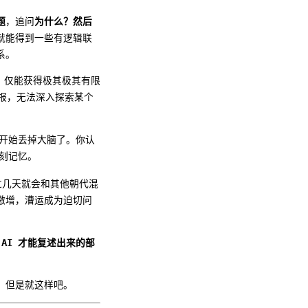
题
，追问
为什么？然后
就能得到一些有逻辑联
系。
题，仅能获得极其极其有限
报，无法深入探索某个
经开始丢掉大脑了。你认
刻记忆。
过几天就会和其他朝代混
激增，漕运成为迫切问
AI 才能复述出来的部
，但是就这样吧。