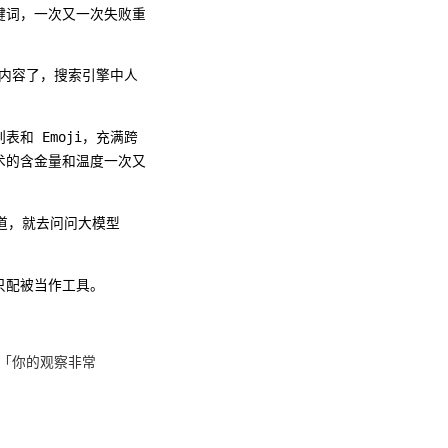
键词，一次又一次失败重
的内容了，搜索引擎中人
和 Emoji，充满跨
术的含金量和温度一次又
道，就去问问大模型
只配被当作工具。
」「你的观察非常