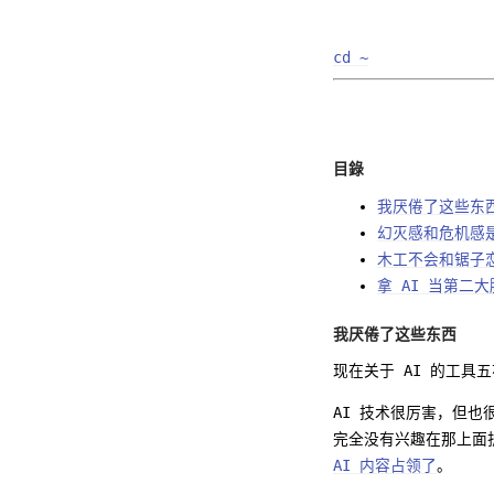
cd ~
目錄
我厌倦了这些东
幻灭感和危机感是
木工不会和锯子
拿 AI 当第二
我厌倦了这些东西
现在关于 AI 的工
AI 技术很厉害，但也很
完全没有兴趣在那上面
AI 内容占领了
。