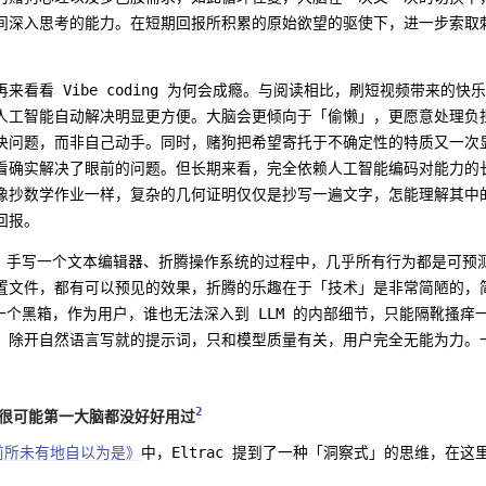
间深入思考的能力。在短期回报所积累的原始欲望的驱使下，进一步索取
来看看 Vibe coding 为何会成瘾。与阅读相比，刷短视频带来的
人工智能自动解决明显更方便。大脑会更倾向于「偷懒」，更愿意处理负
决问题，而非自己动手。同时，赌狗把希望寄托于不确定性的特质又一次
看确实解决了眼前的问题。但长期来看，完全依赖人工智能编码对能力的
像抄数学作业一样，复杂的几何证明仅仅是抄写一遍文字，怎能理解其中的原
负回报。
务器、手写一个文本编辑器、折腾操作系统的过程中，几乎所有行为都是可预
置文件，都有可以预见的效果，折腾的乐趣在于「技术」是非常简陋的，
是一个黑箱，作为用户，谁也无法深入到 LLM 的内部细节，只能隔靴搔
，除开自然语言写就的提示词，只和模型质量有关，用户完全无能为力。
2
人很可能第一大脑都没好好用过
前所未有地自以为是》
中，Eltrac 提到了一种「洞察式」的思维，在