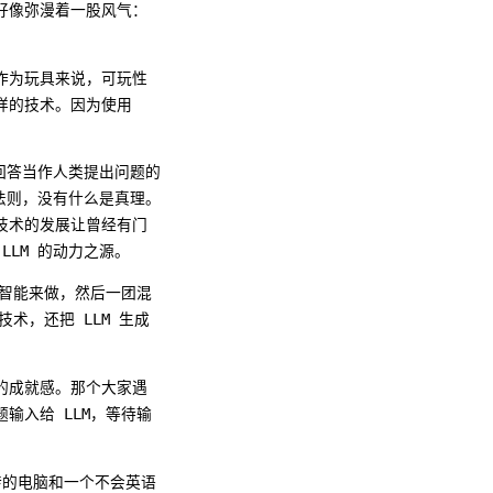
好像弥漫着一股风气：
作为玩具来说，可玩性
样的技术。因为使用
回答当作人类提出问题的
法则，没有什么是真理。
技术的发展让曾经有门
LM 的动力之源。
工智能来做，然后一团混
术，还把 LLM 生成
的成就感。那个大家遇
输入给 LLM，等待输
。
打转的电脑和一个不会英语