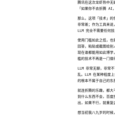
腾讯在这次龙虾热中无
「如果你不去折腾 A
那么，这项「技术」的
非常差；作为工具来说
LLM 完全不需要任何
使用门槛如此之低，也
回答，粘贴或截图给别
现在谁都能用如此博学
槛的技术不再是一门值
LLM 非常无聊，非
乱。LLM 在某种程度
的根本不属于自己的东
就连折腾的乐趣，都大
到什么东西不会，百度
出，如果不行，就重复
想当初我八九岁的时候，