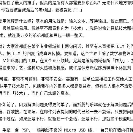
疑担任了最大的推手，但真的是所有人都需要那东西吗？无论什么地方都
I，你就要被当成落后的老顽固，要被裁员了！」
使用流程是什么呢？基本的用法就是：输入文本，等待输出。仅此而已。
，极其简单易用。我甚至不愿意称它为「技术」，我是说像计算机技术那
技术，就连我五岁的弟弟都能和豆包一聊一整天。
就让大家谁都能在某个专业领域扯上两句闲话，甚至有人直接把 LLM 的
人。把 LLM 的回复当成真理传播。要知道，这个世界上除了数学和物理
，又如此易用的工具，在某个专业领域，尤其是编码领域有所「作为」，
得追求的手艺，这种幻灭感和危机感，或许是保守派程序员喋喋不休批判 L
常不可控，非常不可预测，非常不安全。甚至有一些单位直接把工作交给人
上抹平了技术差异，包括我在内的很多人都是受益者。但有些人根本不热爱技
西当作「技术」，当作自己炫耀的资本。
不如前了。因为解决问题变得更简单了，而折腾的乐趣就在于解决问题后
搜、谷歌搜，在论坛、在邮件列表提问的时代已经一去不复返。只要把问题
这个过程，如果还是不行，就新建一个会话，还是不行，那就换个模型吧
手拿一台 PSP，一根接触不良的 Micro USB 线，一台只能在墙内