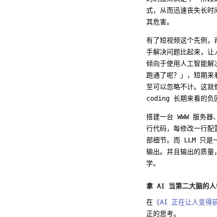
式，从而迅速丧失长时
其危害。
有了短视频这个先例，再
手解决问题比起来，让
倾向于使用人工智能解
跑通了呢？」，短期来
至可以忽略不计。这就
coding 长期来看的
搭建一台 WWW 服
行代码，每修改一行配
部细节。而 LLM 只
输出。并且输出的质量
学。
拿 AI 当第二大脑的
在
《AI 正在让人变得
正的思考。