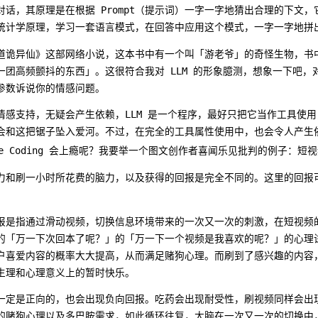
话，其原理是在根据 Prompt（提示词）一字一字地猜出合理的下文
统计学原理，学习一套语言模式，在回答中应用这个模式，一字一字地拼
道诡异仙》这部网络小说，这本书中有一个叫「游老爷」的奇怪生物，书
一团高频颤抖的东西」。这很符合我对 LLM 的形象臆测，想象一下吧，
参数诉说你的情感问题。
情感支持，无疑会产生依赖，LLM 是一个程序，最好只把它当作工具使
会和这把锯子坠入爱河。不过，在完全的工具属性使用中，也会令人产生依赖
be Coding 会上瘾呢？我要举一个图文创作者喜闻乐见批判的例子：短
力和刷一小时所花费的脑力，以及获得的回报是完全不同的。这里的回报
报是指通过滑动视频，切换信息环境带来的一次又一次的刺激，在短视频
的「万一下次回本了呢？」的「万一下一个视频是我喜欢的呢？」的心理
户喜爱内容的概率大大提高，从而满足赌狗心理。而刷到了感兴趣的内容
生理和心理意义上的暂时快乐。
一定是正向的，也会出现负向回报。吃药会出现耐受性，刷视频同样会出
的赌狗心理以及多巴胺需求，如此循环往复，大脑在一次又一次的切换中