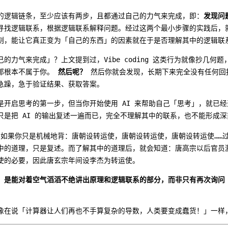
的逻辑链条，至少应该有两步，且都通过自己的力气来完成，即：
发现问
寻找逻辑联系，根据逻辑联系解释问题。经过这两个最小步骤的实践后，
刻，能让它真正变为「自己的东西」的因素就在于是否理解其中的逻辑联
的力气来完成」？上文提到过，Vibe coding 这类行为就像抄几何
那根本不属于你。
然后呢？
然后你就会发现，长期下来完全没有任何回
急躁，急于验证结果、获取答案。
是开启思考的第一步，但当你开始使用 AI 来帮助自己「思考」，就已
只是把 AI 的输出复述一遍而已，完全不理解其中的联系，也不能形成深
，如果你只是机械地背：唐朝设转运使，唐朝设转运使，唐朝设转运使……
中的道理，只是复述。而了解其中的道理后，就会知道：唐高宗以后官员
使的必要，因此唐玄宗年间设李杰为转运使。
，
是能对着空气滔滔不绝讲出原理和逻辑联系的部分，而非只有再次询问 
像在说「计算器让人们再也不手算复杂的导数，人类要变成蠢货！」一样