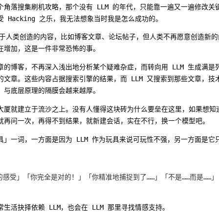
个角落搜集刷机攻略，那个没有 LLM 的年代，只能靠一遍又一遍修改关
 Hacking 之乐，我无法想象当时我是怎么成功的。
是基于人类创造的内容，比如博客文章、论坛帖子，但人类不再愿意创造新
在增加，这是一件非常恐怖的事。
的博客，不再深入浅出地分析某个疑难杂症，而转向用 LLM 生成满是列表
的文章。这些内容占据搜索引擎的结果，而 LLM 又搜索到那些文章，技
，与底层原理的隔膜会越来越厚。
大厦就建立于流沙之上。没有人懂得这块砖为什么要垒在这里，如果想知
就再问一次，再得不到结果，就新建会话，实在不行，换一个模型吧。
具」一词，一方面是因为 LLM 作为玩具来说可玩性不强，另一方面是它
的感受」「你完全是对的！」「你精准地捕捉到了……」「不是……而是……
生活抉择依赖 LLM，也会在 LLM 那里寻找情感支持。