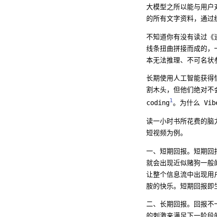
大模型之所以能与用户对
的所有文字资料，通过
不知道你有没有读过《
线条扭曲拼接而成的，
本无法推理、不可名状
长期使用人工智能获得
割木头，但他们绝对不
1
coding
。为什么 Vi
读一小时书所花费的脑
短视频为例。
一、短期回报。短期回
就会出现近似赌狗一般
让整个信息流中出现用
胺的快乐。短期回报即
二、长期回报。回报不
的刺激来满足下一阶段