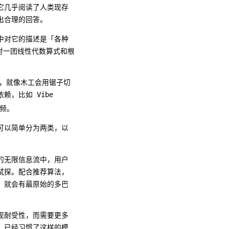
，它几乎阅读了人类现存
出合理的回答。
中对它的描述是「各种
对一团线性代数算式和根
用，就像木工会用锯子切
，比如 Vibe
视频。
可以简单分为两类，以
的无限信息流中，用户
试探。配合推荐算法，
，就会有最原始的多巴
现耐受性，而需要更多
，已经习惯了这样的模