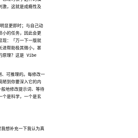
刺激，这就是成瘾性及
快乐明显更即时；与自己动
担小的任务，因此会更
显现：「万一下一版就
长进帮助极其微小，甚
理？这是 Vibe
测、可推理的。每修改一
简陋到你要深入它的内
痒一般地修改提示词、等待
一个是科学，一个是玄
这里我想补充一下我认为真