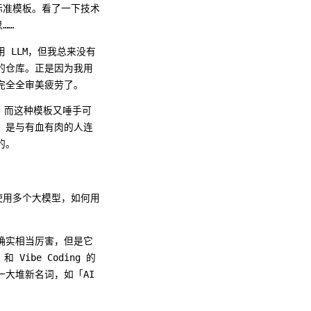
的标准模板。看了一下技术
……
用 LLM，但我总来没有
的仓库。正是因为我用
完全全审美疲劳了。
，而这种模板又唾手可
，是与有血有肉的人连
的。
何使用多个大模型，如何用
确实相当厉害，但是它
ibe Coding 的
一大堆新名词，如「AI