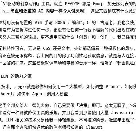
AI驱动的创意写作」工具，就连 README 都是 Emoji 加无序列表
js……
简直和泛滥的 AI 内容一样令人讨厌啊！
这些东西到底有什么意思
持用没有配置的 Vim 手写 8086 汇编和纯 C 的上古遗老，我也会使
也没有为它折腾过任何一秒，更没有让任何一行我不理解的代码出现在我
厌恶人工智能的输出，更不想用它搞什么「创意」和「创作」。我已经完
无独特性可言，无论是 CSS 还是文字，处处都透露着一种模板化的风味
度正在被无限稀释，我上网的目的除了功利性地获取信息，就是与人连接
一回答的程序。这些模板就像商场和电梯的音乐一样，谁听多了都会抓狂
LLM 的动力之源
 技术」，无非就是教你如何使用一个大模型，如何调整 Prompt，如
gent，如何用 Agent 调用大模型……
之类全部交给人工智能去做，自己只要做「决策」即可。这太无聊了。它
有一种调教降伏工具的乐趣。并且我看到那些使用大量 Javascript 和 V
麻。LLM 相关的技术总是给我一种轻飘飘、不可控的感觉。近些年出现了
还有那个连我们快退休的政治老师都知道的 ClawBot。