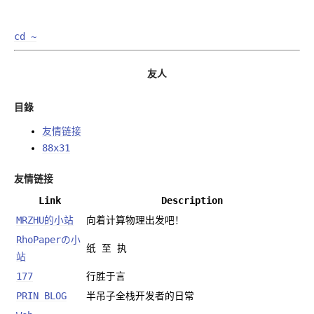
cd ~
友人
目錄
友情链接
88x31
友情链接
Link
Description
MRZHU的小站
向着计算物理出发吧！
RhoPaperの小
纸 至 执
站
177
行胜于言
PRIN BLOG
半吊子全栈开发者的日常