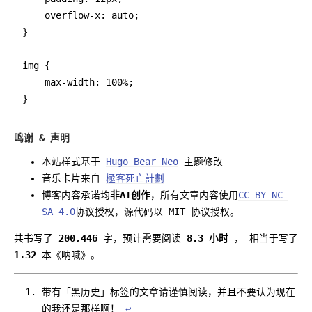
    overflow-x: auto; 

}

img {

    max-width: 100%;

鸣谢 & 声明
本站样式基于
Hugo Bear Neo
主题修改
音乐卡片来自
極客死亡計劃
博客内容承诺均
非AI创作
，所有文章内容使用
CC BY-NC-
SA 4.0
协议授权，源代码以 MIT 协议授权。
共书写了
200,446
字，预计需要阅读
8.3 小时
， 相当于写了
1.32
本《呐喊》。
带有「黑历史」标签的文章请谨慎阅读，并且不要认为现在
的我还是那样啊！
↩︎